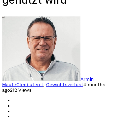
Armin
Maute
Clenbuterol
,
Gewichtsverlust
4 months
ago
212 Views