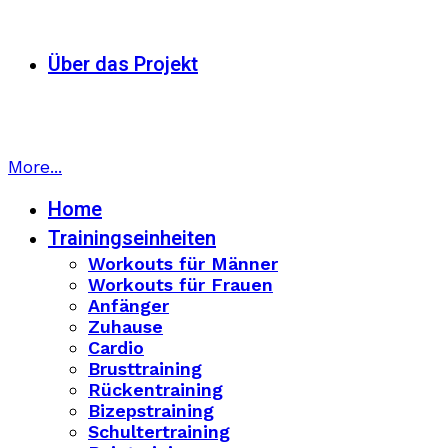
Über das Projekt
More...
Home
Trainingseinheiten
Workouts für Männer
Workouts für Frauen
Anfänger
Zuhause
Cardio
Brusttraining
Rückentraining
Bizepstraining
Schultertraining