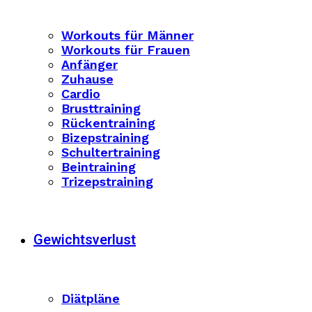
Workouts für Männer
Workouts für Frauen
Anfänger
Zuhause
Cardio
Brusttraining
Rückentraining
Bizepstraining
Schultertraining
Beintraining
Trizepstraining
Gewichtsverlust
Diätpläne