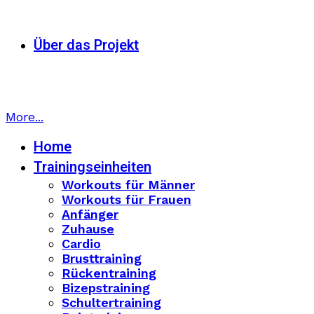
Über das Projekt
More...
Home
Trainingseinheiten
Workouts für Männer
Workouts für Frauen
Anfänger
Zuhause
Cardio
Brusttraining
Rückentraining
Bizepstraining
Schultertraining