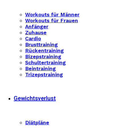
Workouts für Männer
Workouts für Frauen
Anfänger
Zuhause
Cardio
Brusttraining
Rückentraining
Bizepstraining
Schultertraining
Beintraining
Trizepstraining
Gewichtsverlust
Diätpläne