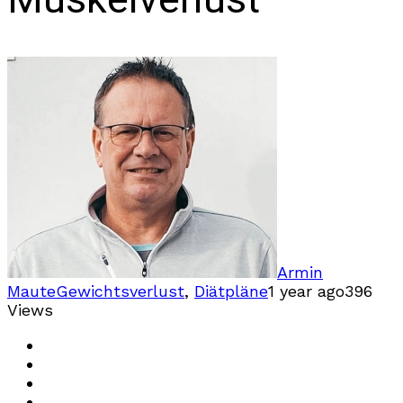
Armin
Maute
Gewichtsverlust
,
Diätpläne
1 year ago
396
Views