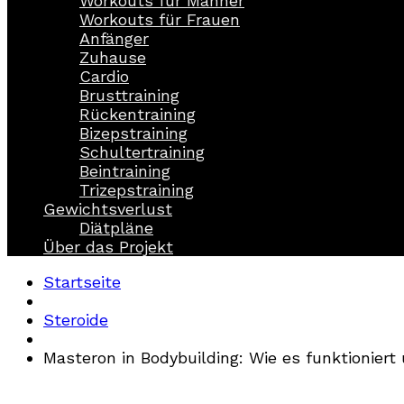
Workouts für Männer
Workouts für Frauen
Anfänger
Zuhause
Cardio
Brusttraining
Rückentraining
Bizepstraining
Schultertraining
Beintraining
Trizepstraining
Gewichtsverlust
Diätpläne
Über das Projekt
Startseite
Steroide
Masteron in Bodybuilding: Wie es funktionier