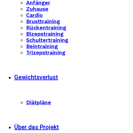
Anfänger
Zuhause
Cardio
Brusttraining
Rückentraining
Bizepstraining
Schultertraining
Beintraining
Trizepstraining
Gewichtsverlust
Diätpläne
Über das Projekt