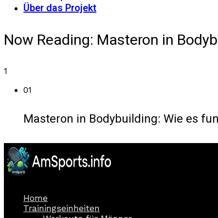
Über das Projekt
Now Reading:
Masteron in Bodybu
1
01
Masteron in Bodybuilding: Wie es fu
Home
Trainingseinheiten