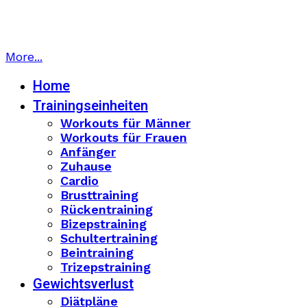
More...
Home
Trainingseinheiten
Workouts für Männer
Workouts für Frauen
Anfänger
Zuhause
Cardio
Brusttraining
Rückentraining
Bizepstraining
Schultertraining
Beintraining
Trizepstraining
Gewichtsverlust
Diätpläne