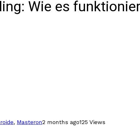
ing: Wie es funktionie
roide
,
Masteron
2 months ago
125 Views