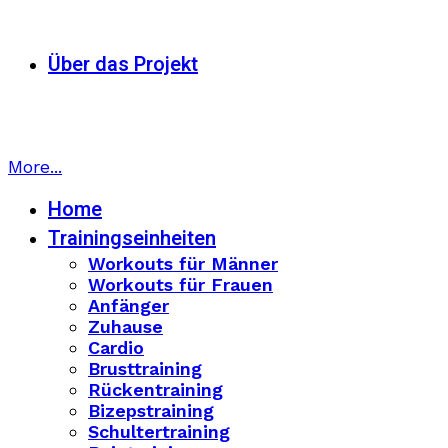
Über das Projekt
More...
Home
Trainingseinheiten
Workouts für Männer
Workouts für Frauen
Anfänger
Zuhause
Cardio
Brusttraining
Rückentraining
Bizepstraining
Schultertraining