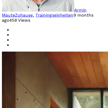
Armin
Maute
Zuhause
,
Trainingseinheiten
9 months
ago
458 Views