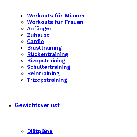
Workouts für Männer
Workouts für Frauen
Anfänger
Zuhause
Cardio
Brusttraining
Rückentraining
Bizepstraining
Schultertraining
Beintraining
Trizepstraining
Gewichtsverlust
Diätpläne