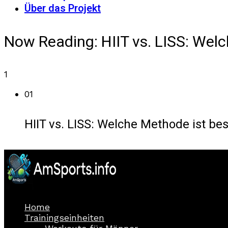
Über das Projekt
Now Reading:
HIIT vs. LISS: Wel
1
01
HIIT vs. LISS: Welche Methode ist be
Home
Trainingseinheiten