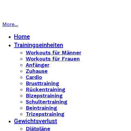
More...
Home
Trainingseinheiten
Workouts für Männer
Workouts für Frauen
Anfänger
Zuhause
Cardio
Brusttraining
Rückentraining
Bizepstraining
Schultertraining
Beintraining
Trizepstraining
Gewichtsverlust
Diätpläne