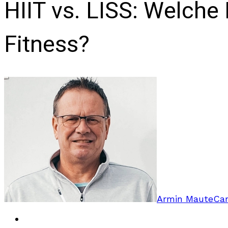
HIIT vs. LISS: Welche
Fitness?
Armin Maute
Car