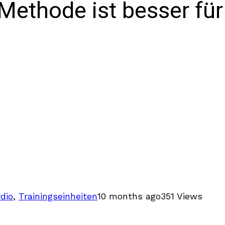
 Methode ist besser fü
dio
,
Trainingseinheiten
10 months ago
351 Views