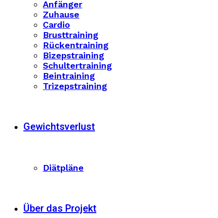
Anfänger
Zuhause
Cardio
Brusttraining
Rückentraining
Bizepstraining
Schultertraining
Beintraining
Trizepstraining
Gewichtsverlust
Diätpläne
Über das Projekt