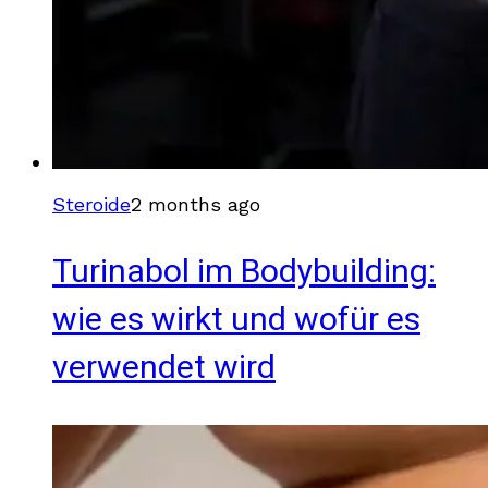
Steroide
2 months ago
Turinabol im Bodybuilding:
wie es wirkt und wofür es
verwendet wird