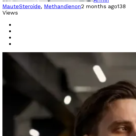
Maute
Steroide
,
Methandienon
2 months ago
138
Views