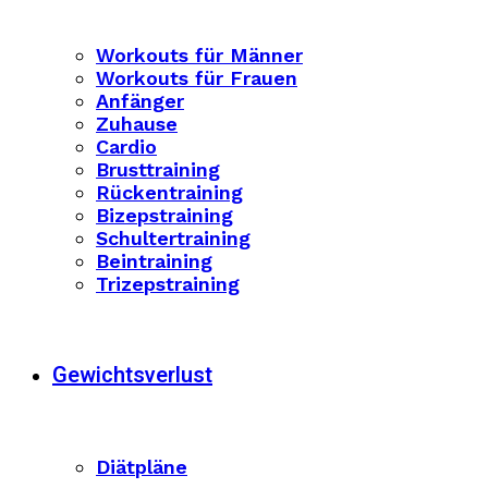
Workouts für Männer
Workouts für Frauen
Anfänger
Zuhause
Cardio
Brusttraining
Rückentraining
Bizepstraining
Schultertraining
Beintraining
Trizepstraining
Gewichtsverlust
Diätpläne