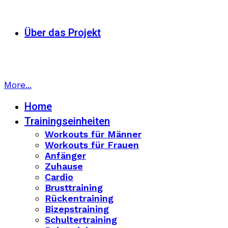
Über das Projekt
More...
Home
Trainingseinheiten
Workouts für Männer
Workouts für Frauen
Anfänger
Zuhause
Cardio
Brusttraining
Rückentraining
Bizepstraining
Schultertraining