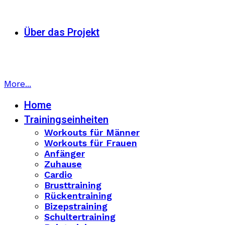
Über das Projekt
More...
Home
Trainingseinheiten
Workouts für Männer
Workouts für Frauen
Anfänger
Zuhause
Cardio
Brusttraining
Rückentraining
Bizepstraining
Schultertraining