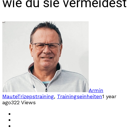
wie du sie vermeidest
Armin
Maute
Trizepstraining
,
Trainingseinheiten
1 year
ago
322 Views