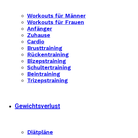
Workouts für Männer
Workouts für Frauen
Anfänger
Zuhause
Cardio
Brusttraining
Rückentraining
Bizepstraining
Schultertraining
Beintraining
Trizepstraining
Gewichtsverlust
Diätpläne