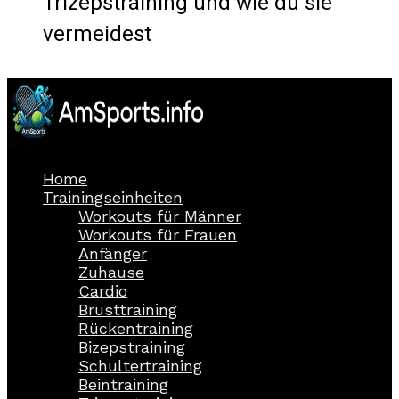
Trizepstraining und wie du sie
vermeidest
Home
Trainingseinheiten
Workouts für Männer
Workouts für Frauen
Anfänger
Zuhause
Cardio
Brusttraining
Rückentraining
Bizepstraining
Schultertraining
Beintraining